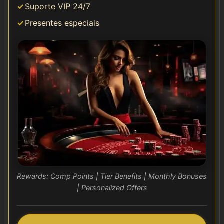
Suporte VIP 24/7
Presentes especiais
Rewards: Comp Points | Tier Benefits | Monthly Bonuses
| Personalized Offers