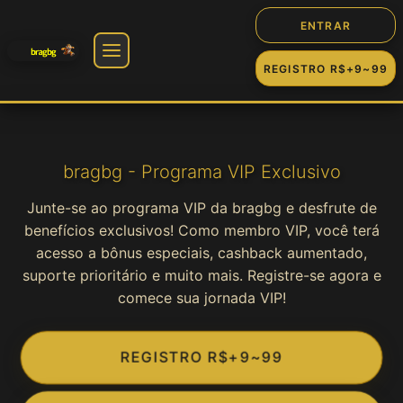
ENTRAR
REGISTRO R$+9~99
🎰 Jogos
Slot
bragbg - Programa VIP Exclusivo
Junte-se ao programa VIP da bragbg e desfrute de
Cassino
benefícios exclusivos! Como membro VIP, você terá
acesso a bônus especiais, cashback aumentado,
Fortune
suporte prioritário e muito mais. Registre-se agora e
comece sua jornada VIP!
Jogos
REGISTRO R$+9~99
Game