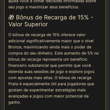
ajuda você a tomar decisões informadas sobre
seu jogo e maximizar seus benefícios.
🎁 Bônus de Recarga de 15% -
Valor Superior
O bônus de recarga de 15% oferece valor
adicional significativamente maior que o nível
Bronze, maximizando ainda mais o poder de
compra do seu dinheiro. Este aumento de 5% no
bônus de recarga representa um benefício
financeiro substancial que permite que você
estenda suas sessões de jogo e explore jogos
com apostas mais altas. O bônus de recarga
Prata é especialmente útil para jogadores que
gostam de experimentar estratégias mais
avançadas e jogos com maior potencial de
ganho.