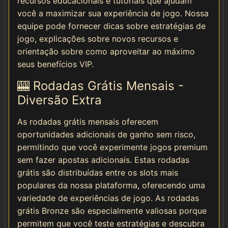
recursos educacionais e tutoriais que ajudam
você a maximizar sua experiência de jogo. Nossa
equipe pode fornecer dicas sobre estratégias de
jogo, explicações sobre novos recursos e
orientação sobre como aproveitar ao máximo
seus benefícios VIP.
🎰 Rodadas Grátis Mensais -
Diversão Extra
As rodadas grátis mensais oferecem
oportunidades adicionais de ganho sem risco,
permitindo que você experimente jogos premium
sem fazer apostas adicionais. Estas rodadas
grátis são distribuídas entre os slots mais
populares da nossa plataforma, oferecendo uma
variedade de experiências de jogo. As rodadas
grátis Bronze são especialmente valiosas porque
permitem que você teste estratégias e descubra