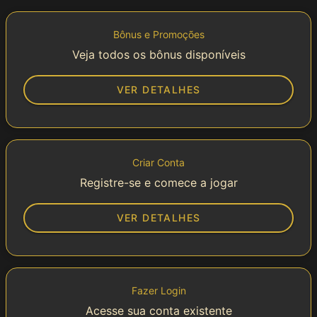
Bônus e Promoções
Veja todos os bônus disponíveis
VER DETALHES
Criar Conta
Registre-se e comece a jogar
VER DETALHES
Fazer Login
Acesse sua conta existente