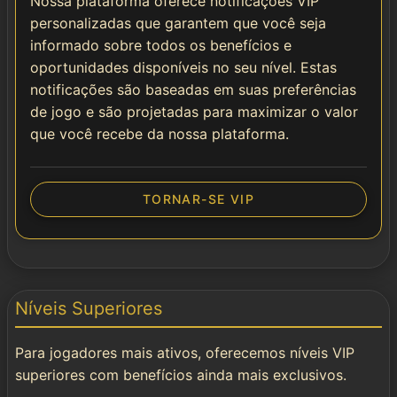
Nossa plataforma oferece notificações VIP
personalizadas que garantem que você seja
informado sobre todos os benefícios e
oportunidades disponíveis no seu nível. Estas
notificações são baseadas em suas preferências
de jogo e são projetadas para maximizar o valor
que você recebe da nossa plataforma.
TORNAR-SE VIP
Níveis Superiores
Para jogadores mais ativos, oferecemos níveis VIP
superiores com benefícios ainda mais exclusivos.