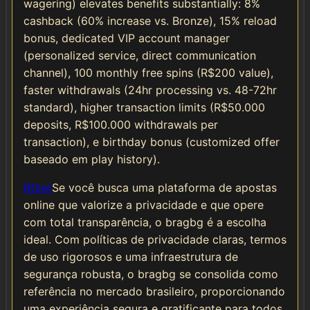
wagering) elevates benefits substantially: 8%
cashback (60% increase vs. Bronze), 15% reload
bonus, dedicated VIP account manager
(personalized service, direct communication
channel), 100 monthly free spins (R$200 value),
faster withdrawals (24hr processing vs. 48-72hr
standard), higher transaction limits (R$50.000
deposits, R$100.000 withdrawals per
transaction), e birthday bonus (customized offer
baseado em play history).
Btbet
Se você busca uma plataforma de apostas
online que valorize a privacidade e que opere
com total transparência, o bragbg é a escolha
ideal. Com políticas de privacidade claras, termos
de uso rigorosos e uma infraestrutura de
segurança robusta, o bragbg se consolida como
referência no mercado brasileiro, proporcionando
uma experiência segura e gratificante para todos