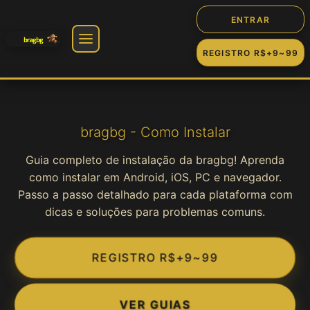
ENTRAR
REGISTRO R$+9~99
🎰 Jogos
Slot
bragbg - Como Instalar
Guia completo de instalação da bragbg! Aprenda
Cassino
como instalar em Android, iOS, PC e navegador.
Passo a passo detalhado para cada plataforma com
Fortune
dicas e soluções para problemas comuns.
Jogos
REGISTRO R$+9~99
Game
VER GUIAS