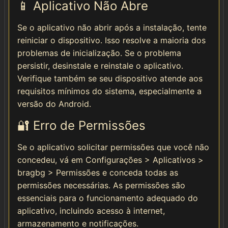
📱 Aplicativo Não Abre
Se o aplicativo não abrir após a instalação, tente
reiniciar o dispositivo. Isso resolve a maioria dos
problemas de inicialização. Se o problema
persistir, desinstale e reinstale o aplicativo.
Verifique também se seu dispositivo atende aos
requisitos mínimos do sistema, especialmente a
versão do Android.
🔐 Erro de Permissões
Se o aplicativo solicitar permissões que você não
concedeu, vá em Configurações > Aplicativos >
bragbg > Permissões e conceda todas as
permissões necessárias. As permissões são
essenciais para o funcionamento adequado do
aplicativo, incluindo acesso à internet,
armazenamento e notificações.