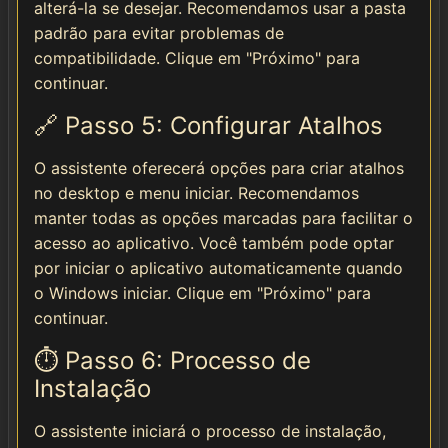
alterá-la se desejar. Recomendamos usar a pasta
padrão para evitar problemas de
compatibilidade. Clique em "Próximo" para
continuar.
🔗 Passo 5: Configurar Atalhos
O assistente oferecerá opções para criar atalhos
no desktop e menu iniciar. Recomendamos
manter todas as opções marcadas para facilitar o
acesso ao aplicativo. Você também pode optar
por iniciar o aplicativo automaticamente quando
o Windows iniciar. Clique em "Próximo" para
continuar.
⏱️ Passo 6: Processo de
Instalação
O assistente iniciará o processo de instalação,