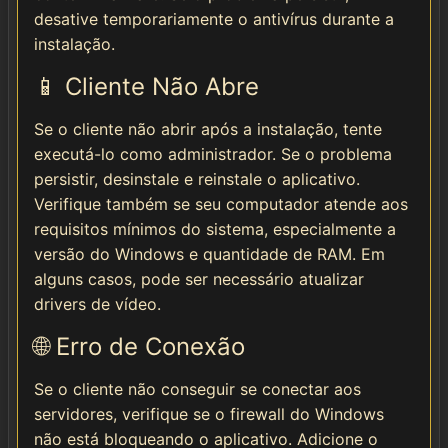
desative temporariamente o antivírus durante a
instalação.
📱 Cliente Não Abre
Se o cliente não abrir após a instalação, tente
executá-lo como administrador. Se o problema
persistir, desinstale e reinstale o aplicativo.
Verifique também se seu computador atende aos
requisitos mínimos do sistema, especialmente a
versão do Windows e quantidade de RAM. Em
alguns casos, pode ser necessário atualizar
drivers de vídeo.
🌐 Erro de Conexão
Se o cliente não conseguir se conectar aos
servidores, verifique se o firewall do Windows
não está bloqueando o aplicativo. Adicione o