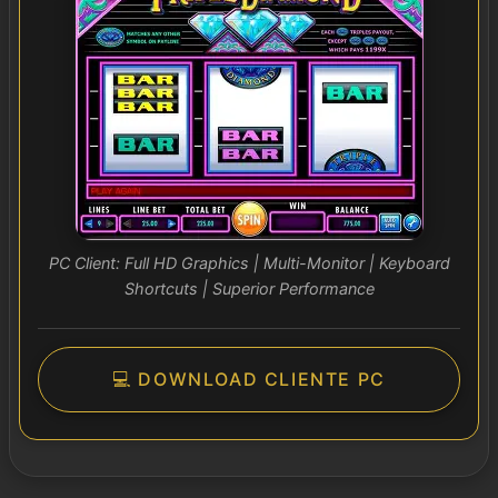
PC Client: Full HD Graphics | Multi-Monitor | Keyboard
Shortcuts | Superior Performance
💻 DOWNLOAD CLIENTE PC