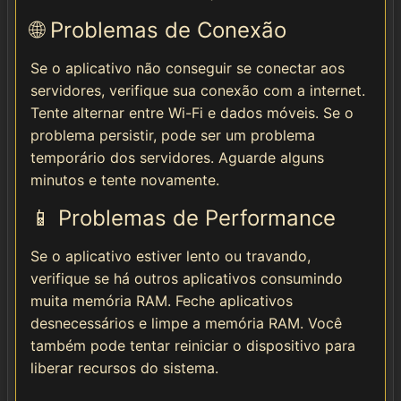
🌐 Problemas de Conexão
Se o aplicativo não conseguir se conectar aos
servidores, verifique sua conexão com a internet.
Tente alternar entre Wi-Fi e dados móveis. Se o
problema persistir, pode ser um problema
temporário dos servidores. Aguarde alguns
minutos e tente novamente.
📱 Problemas de Performance
Se o aplicativo estiver lento ou travando,
verifique se há outros aplicativos consumindo
muita memória RAM. Feche aplicativos
desnecessários e limpe a memória RAM. Você
também pode tentar reiniciar o dispositivo para
liberar recursos do sistema.