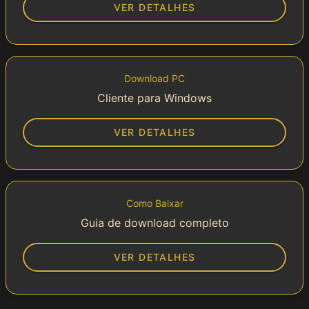
VER DETALHES
Download PC
Cliente para Windows
VER DETALHES
Como Baixar
Guia de download completo
VER DETALHES