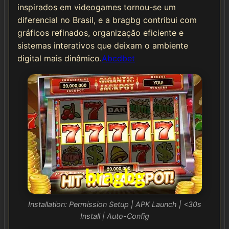
inspirados em videogames tornou-se um
diferencial no Brasil, e a bragbg contribui com
gráficos refinados, organização eficiente e
sistemas interativos que deixam o ambiente
digital mais dinâmico.
Abcdbet
Installation: Permission Setup | APK Launch | <30s
Install | Auto-Config