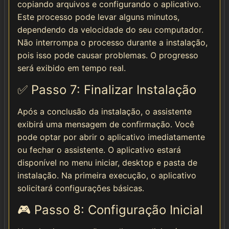
copiando arquivos e configurando o aplicativo.
Este processo pode levar alguns minutos,
dependendo da velocidade do seu computador.
Não interrompa o processo durante a instalação,
pois isso pode causar problemas. O progresso
será exibido em tempo real.
✅ Passo 7: Finalizar Instalação
Após a conclusão da instalação, o assistente
exibirá uma mensagem de confirmação. Você
pode optar por abrir o aplicativo imediatamente
ou fechar o assistente. O aplicativo estará
disponível no menu iniciar, desktop e pasta de
instalação. Na primeira execução, o aplicativo
solicitará configurações básicas.
🎮 Passo 8: Configuração Inicial