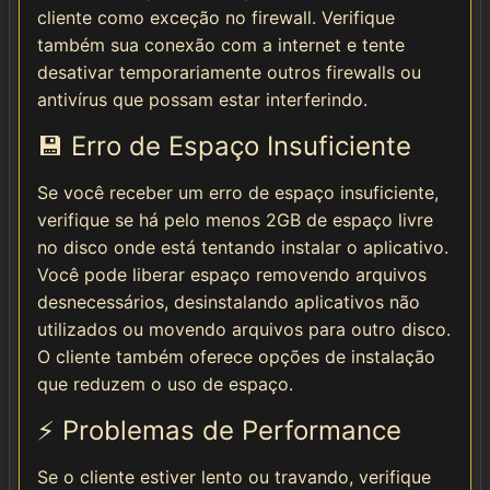
cliente como exceção no firewall. Verifique
também sua conexão com a internet e tente
desativar temporariamente outros firewalls ou
antivírus que possam estar interferindo.
💾 Erro de Espaço Insuficiente
Se você receber um erro de espaço insuficiente,
verifique se há pelo menos 2GB de espaço livre
no disco onde está tentando instalar o aplicativo.
Você pode liberar espaço removendo arquivos
desnecessários, desinstalando aplicativos não
utilizados ou movendo arquivos para outro disco.
O cliente também oferece opções de instalação
que reduzem o uso de espaço.
⚡ Problemas de Performance
Se o cliente estiver lento ou travando, verifique