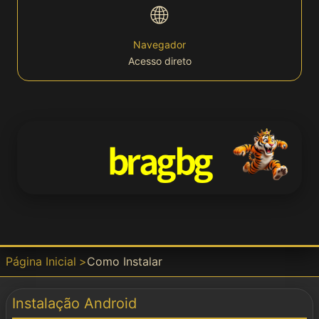
🌐
Bet
Navegador
Acesso direto
Win
APP
📱 Download
APK
Download
Página Inicial
Como Instalar
Baixar
Instalação Android