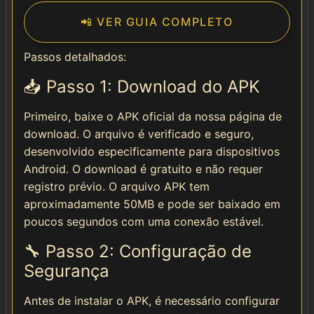
📲 VER GUIA COMPLETO
Passos detalhados:
📥 Passo 1: Download do APK
Primeiro, baixe o APK oficial da nossa página de
download. O arquivo é verificado e seguro,
desenvolvido especificamente para dispositivos
Android. O download é gratuito e não requer
registro prévio. O arquivo APK tem
aproximadamente 50MB e pode ser baixado em
poucos segundos com uma conexão estável.
🔧 Passo 2: Configuração de
Segurança
Antes de instalar o APK, é necessário configurar