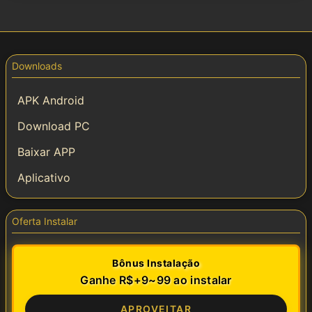
Downloads
APK Android
Download PC
Baixar APP
Aplicativo
Oferta Instalar
Bônus Instalação
Ganhe R$+9~99 ao instalar
APROVEITAR