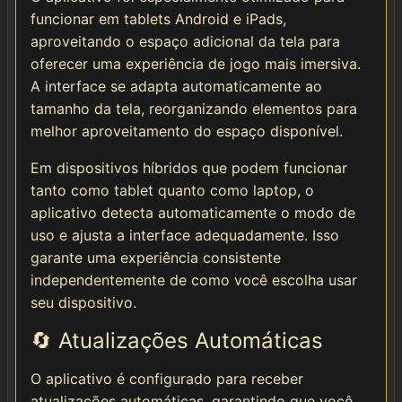
funcionar em tablets Android e iPads,
aproveitando o espaço adicional da tela para
oferecer uma experiência de jogo mais imersiva.
A interface se adapta automaticamente ao
tamanho da tela, reorganizando elementos para
melhor aproveitamento do espaço disponível.
Em dispositivos híbridos que podem funcionar
tanto como tablet quanto como laptop, o
aplicativo detecta automaticamente o modo de
uso e ajusta a interface adequadamente. Isso
garante uma experiência consistente
independentemente de como você escolha usar
seu dispositivo.
🔄 Atualizações Automáticas
O aplicativo é configurado para receber
atualizações automáticas, garantindo que você