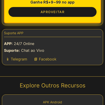
Ganhe R$+9~99 no app
APROVEITAR
Suporte APP
APP:
24/7 Online
Suporte:
Chat ao Vivo
📱 Telegram
📘 Facebook
Explore Outros Recursos
APK Android