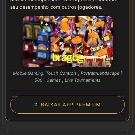
seu desempenho com outros jogadores.
Mobile Gaming: Touch Controls | Portrait/Landscape |
500+ Games | Live Tournaments
📱 BAIXAR APP PREMIUM