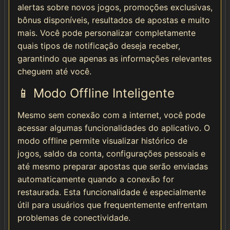
alertas sobre novos jogos, promoções exclusivas,
bônus disponíveis, resultados de apostas e muito
mais. Você pode personalizar completamente
quais tipos de notificação deseja receber,
garantindo que apenas as informações relevantes
cheguem até você.
📱 Modo Offline Inteligente
Mesmo sem conexão com a internet, você pode
acessar algumas funcionalidades do aplicativo. O
modo offline permite visualizar histórico de
jogos, saldo da conta, configurações pessoais e
até mesmo preparar apostas que serão enviadas
automaticamente quando a conexão for
restaurada. Esta funcionalidade é especialmente
útil para usuários que frequentemente enfrentam
problemas de conectividade.