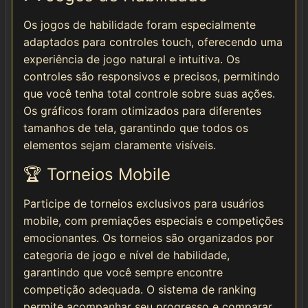
Os jogos de habilidade foram especialmente
adaptados para controles touch, oferecendo uma
experiência de jogo natural e intuitiva. Os
controles são responsivos e precisos, permitindo
que você tenha total controle sobre suas ações.
Os gráficos foram otimizados para diferentes
tamanhos de tela, garantindo que todos os
elementos sejam claramente visíveis.
🏆 Torneios Mobile
Participe de torneios exclusivos para usuários
mobile, com premiações especiais e competições
emocionantes. Os torneios são organizados por
categoria de jogo e nível de habilidade,
garantindo que você sempre encontre
competição adequada. O sistema de ranking
permite acompanhar seu progresso e comparar