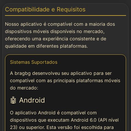
Compatibilidade e Requisitos
Nosso aplicativo é compatível com a maioria dos
dispositivos móveis disponíveis no mercado,
oferecendo uma experiência consistente e de
qualidade em diferentes plataformas.
Sistemas Suportados
A bragbg desenvolveu seu aplicativo para ser
compatível com as principais plataformas móveis
do mercado:
🤖 Android
O aplicativo Android é compatível com
dispositivos que executam Android 6.0 (API nível
23) ou superior. Esta versão foi escolhida para