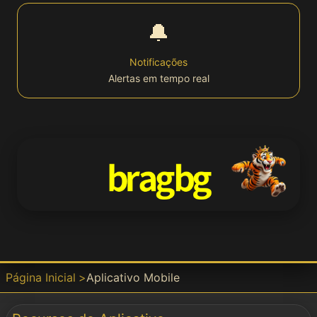
🔔
Bet
Notificações
Alertas em tempo real
Win
APP
📱 Download
APK
Download
Página Inicial
Aplicativo Mobile
Baixar