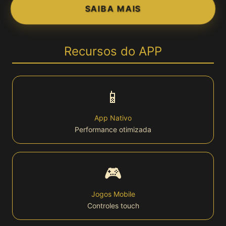
SAIBA MAIS
👤 Conta
Login
Recursos do APP
Cadastro
📱
Bônus
App Nativo
Performance otimizada
VIP
Lottery
🎮
🏆 Plataforma
Jogos Mobile
Controles touch
Plataforma