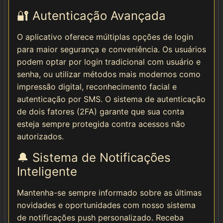
🔐 Autenticação Avançada
O aplicativo oferece múltiplas opções de login
para maior segurança e conveniência. Os usuários
podem optar por login tradicional com usuário e
senha, ou utilizar métodos mais modernos como
impressão digital, reconhecimento facial e
autenticação por SMS. O sistema de autenticação
de dois fatores (2FA) garante que sua conta
esteja sempre protegida contra acessos não
autorizados.
🔔 Sistema de Notificações
Inteligente
Mantenha-se sempre informado sobre as últimas
novidades e oportunidades com nosso sistema
de notificações push personalizado. Receba