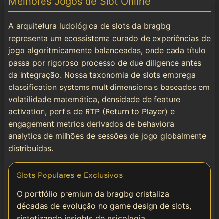
Melhores Jogos de Slot Online
Instalar
A arquitetura ludológica de slots da bragbg
🌐 Social & Contato
representa um ecossistema curado de experiências de
jogo algoritmicamente balanceadas, onde cada título
📱 Telegram
passa por rigoroso processo de due diligence antes
da integração. Nossa taxonomia de slots emprega
classification systems multidimensionais baseados em
📘 Facebook
volatilidade matemática, densidade de feature
activation, perfis de RTP (Return to Player) e
engagement metrics derivados de behavioral
analytics de milhões de sessões de jogo globalmente
distribuídas.
Slots Populares e Exclusivos
O portfólio premium da bragbg cristaliza
décadas de evolução no game design de slots,
sintetizando insights de psicologia