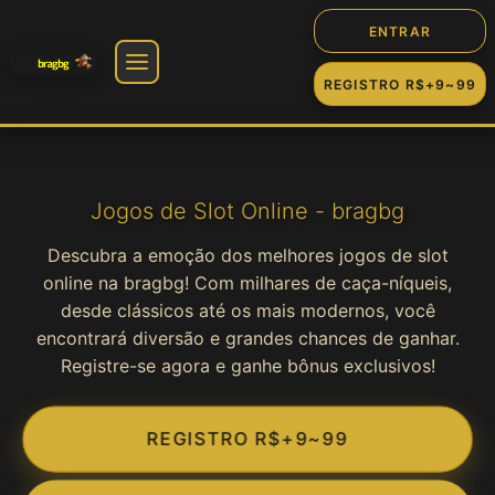
ENTRAR
REGISTRO R$+9~99
🎰 Jogos
Slot
Jogos de Slot Online - bragbg
Descubra a emoção dos melhores jogos de slot
Cassino
online na bragbg! Com milhares de caça-níqueis,
desde clássicos até os mais modernos, você
Fortune
encontrará diversão e grandes chances de ganhar.
Registre-se agora e ganhe bônus exclusivos!
Jogos
REGISTRO R$+9~99
Game