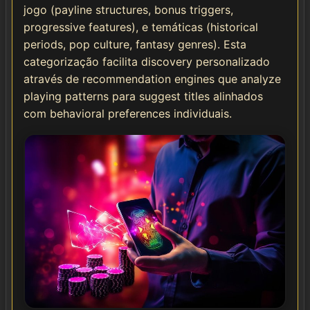
jogo (payline structures, bonus triggers,
progressive features), e temáticas (historical
periods, pop culture, fantasy genres). Esta
categorização facilita discovery personalizado
através de recommendation engines que analyze
playing patterns para suggest titles alinhados
com behavioral preferences individuais.