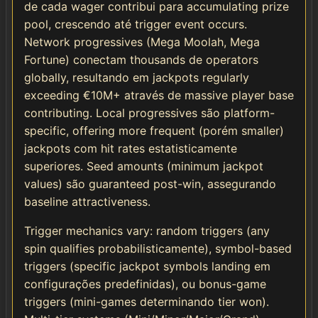
de cada wager contribui para accumulating prize
pool, crescendo até trigger event occurs.
Network progressives (Mega Moolah, Mega
Fortune) conectam thousands de operators
globally, resultando em jackpots regularly
exceeding €10M+ através de massive player base
contributing. Local progressives são platform-
specific, offering more frequent (porém smaller)
jackpots com hit rates estatisticamente
superiores. Seed amounts (minimum jackpot
values) são guaranteed post-win, assegurando
baseline attractiveness.
Trigger mechanics vary: random triggers (any
spin qualifies probabilisticamente), symbol-based
triggers (specific jackpot symbols landing em
configurações predefinidas), ou bonus-game
triggers (mini-games determinando tier won).