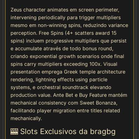
Zeus character animates em screen perimeter,
intervening periodically para trigger multipliers
mesmo em non-winning spins, reduzindo variance
perception. Free Spins (4+ scatters award 15
spins) incluem progressive multipliers que persist
e accumulate através de todo bonus round,
criando exponential growth scenarios onde final
spins carry multipliers exceeding 100x. Visual
presentation emprega Greek temple architecture
rendering, lightning effects using particle
systems, e orchestral soundtrack elevando
production value. Ante Bet e Buy Feature mantém
mechanical consistency com Sweet Bonanza,
facilitando player migration entre titles related
mechanically.
🎰 Slots Exclusivos da bragbg