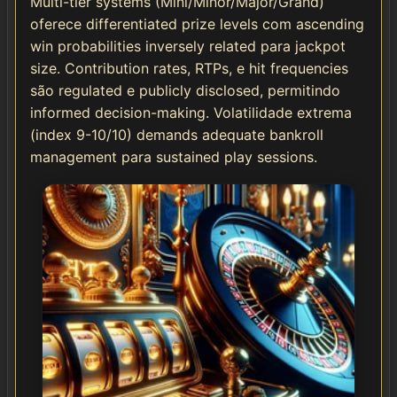
Multi-tier systems (Mini/Minor/Major/Grand)
oferece differentiated prize levels com ascending
win probabilities inversely related para jackpot
size. Contribution rates, RTPs, e hit frequencies
são regulated e publicly disclosed, permitindo
informed decision-making. Volatilidade extrema
(index 9-10/10) demands adequate bankroll
management para sustained play sessions.