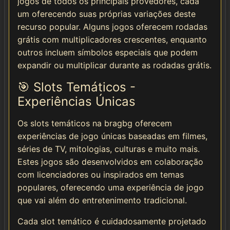
jogos de todos os principais provedores, cada
um oferecendo suas próprias variações deste
recurso popular. Alguns jogos oferecem rodadas
grátis com multiplicadores crescentes, enquanto
outros incluem símbolos especiais que podem
expandir ou multiplicar durante as rodadas grátis.
🎯 Slots Temáticos -
Experiências Únicas
Os slots temáticos na bragbg oferecem
experiências de jogo únicas baseadas em filmes,
séries de TV, mitologias, culturas e muito mais.
Estes jogos são desenvolvidos em colaboração
com licenciadores ou inspirados em temas
populares, oferecendo uma experiência de jogo
que vai além do entretenimento tradicional.
Cada slot temático é cuidadosamente projetado