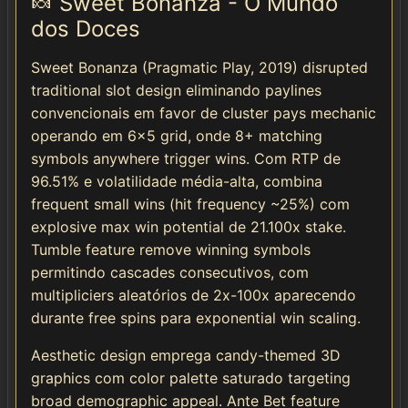
🍬 Sweet Bonanza - O Mundo
dos Doces
Sweet Bonanza (Pragmatic Play, 2019) disrupted
traditional slot design eliminando paylines
convencionais em favor de cluster pays mechanic
operando em 6×5 grid, onde 8+ matching
symbols anywhere trigger wins. Com RTP de
96.51% e volatilidade média-alta, combina
frequent small wins (hit frequency ~25%) com
explosive max win potential de 21.100x stake.
Tumble feature remove winning symbols
permitindo cascades consecutivos, com
multipliciers aleatórios de 2x-100x aparecendo
durante free spins para exponential win scaling.
Aesthetic design emprega candy-themed 3D
graphics com color palette saturado targeting
broad demographic appeal. Ante Bet feature