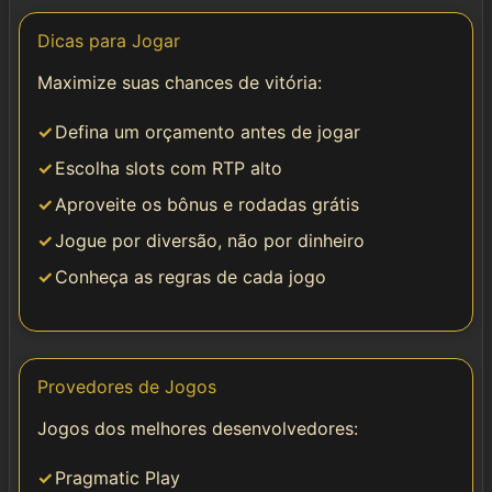
Dicas para Jogar
Maximize suas chances de vitória:
Defina um orçamento antes de jogar
Escolha slots com RTP alto
Aproveite os bônus e rodadas grátis
Jogue por diversão, não por dinheiro
Conheça as regras de cada jogo
Provedores de Jogos
Jogos dos melhores desenvolvedores:
Pragmatic Play