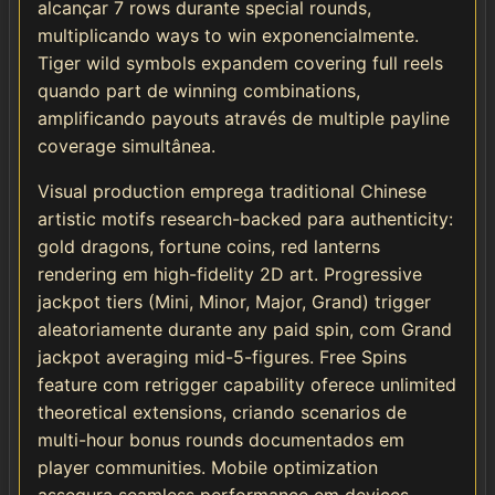
alcançar 7 rows durante special rounds,
multiplicando ways to win exponencialmente.
Tiger wild symbols expandem covering full reels
quando part de winning combinations,
amplificando payouts através de multiple payline
coverage simultânea.
Visual production emprega traditional Chinese
artistic motifs research-backed para authenticity:
gold dragons, fortune coins, red lanterns
rendering em high-fidelity 2D art. Progressive
jackpot tiers (Mini, Minor, Major, Grand) trigger
aleatoriamente durante any paid spin, com Grand
jackpot averaging mid-5-figures. Free Spins
feature com retrigger capability oferece unlimited
theoretical extensions, criando scenarios de
multi-hour bonus rounds documentados em
player communities. Mobile optimization