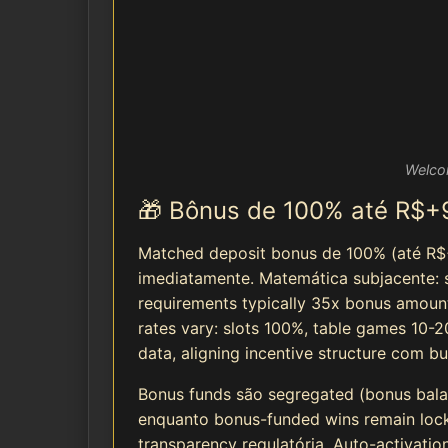
Welco
🎁 Bônus de 100% até R$+
Matched deposit bonus de 100% (até R$+9
imediatamente. Matemática subjacente: s
requirements typically 35x bonus amoun
rates vary: slots 100%, table games 10-
data, aligning incentive structure com bus
Bonus funds são segregated (bonus bala
enquanto bonus-funded wins remain lock
transparency regulatória. Auto-activatio