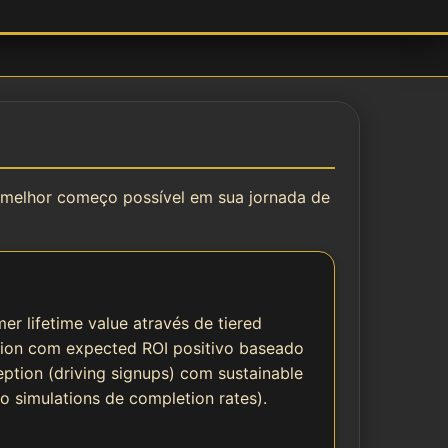
 melhor começo possível em sua jornada de
r lifetime value através de tiered
ition com expected ROI positivo baseado
ption (driving signups) com sustainable
o simulations de completion rates).