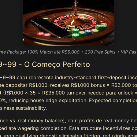
me Package: 100% Match até R$5.000 + 200 Free Spins + VIP Fast
9~99 - O Começo Perfeito
~99 cap) representa industry-standard first-deposit incen
e depositar R$1.000, receives R$1.000 bonus = R$2.000 to
t (R$1.000 × 35 = R$35.000 turnover needed para unlock w
20%, reducing house edge exploitation. Expected completio
iness sustainability.
nce vs. real money balance), com profits de real money be
ed até wagering completion. Esta structure incentivizes 
n upon qualifying deposit eliminates friction, reduzindo 