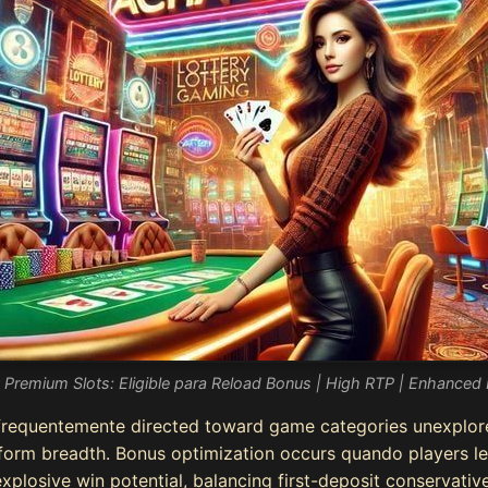
 Premium Slots: Eligible para Reload Bonus | High RTP | Enhanced 
frequentemente directed toward game categories unexplored
tform breadth. Bonus optimization occurs quando players 
g explosive win potential, balancing first-deposit conservati