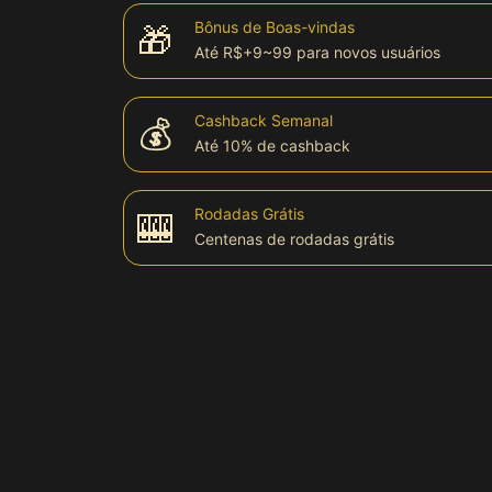
Bônus de Boas-vindas
🎁
🏆 Plataforma
Até R$+9~99 para novos usuários
Plataforma
Cashback Semanal
💰
Até 10% de cashback
Bet
Rodadas Grátis
🎰
Centenas de rodadas grátis
Win
APP