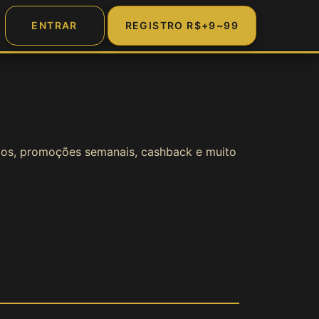
ENTRAR
REGISTRO R$+9~99
👤 Conta
Login
os, promoções semanais, cashback e muito
Cadastro
Bônus
VIP
Lottery