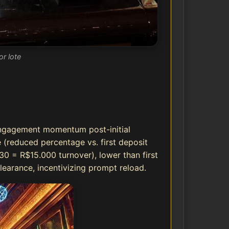
r lote
ngagement momentum post-initial
(reduced percentage vs. first deposit
0 = R$15.000 turnover), lower than first
clearance, incentivizing prompt reload.