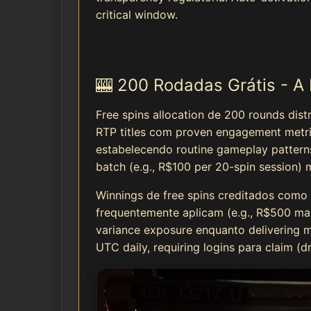
critical window.
🎰 200 Rodadas Grátis - A
Free spins allocation de 200 rounds dist
RTP titles com proven engagement metrics
estabelecendo routine gameplay pattern
batch (e.g., R$100 per 20-spin session) 
Winnings de free spins creditados como
frequentemente aplicam (e.g., R$500 max
variance exposure enquanto delivering m
UTC daily, requiring logins para claim (dr