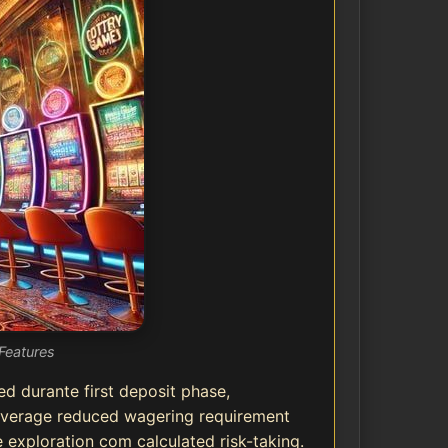
Features
 durante first deposit phase,
leverage reduced wagering requirement
ve exploration com calculated risk-taking.