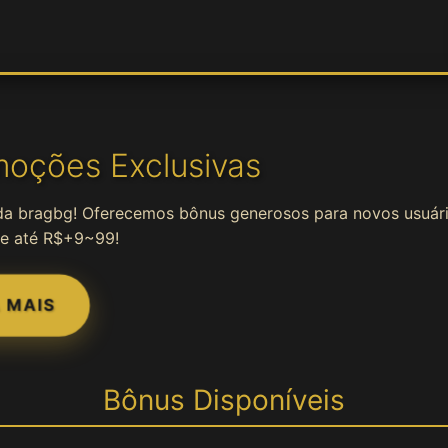
moções Exclusivas
a bragbg! Oferecemos bônus generosos para novos usuári
de até R$+9~99!
 MAIS
Bônus Disponíveis