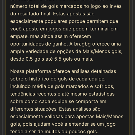
número total de gols marcados no jogo ao invés
do resultado final. Estas apostas são
especialmente populares porque permitem que
você aposte em jogos que podem terminar em
empate, mas ainda assim oferecem
oportunidades de ganho. A bragbg oferece uma
ampla variedade de opções de Mais/Menos gols,
desde 0.5 gols até 5.5 gols ou mais.
Nossa plataforma oferece análises detalhadas
sobre o histórico de gols de cada equipe,
incluindo média de gols marcados e sofridos,
tendências recentes e até mesmo estatísticas
sobre como cada equipe se comporta em
diferentes situações. Estas análises são
especialmente valiosas para apostas Mais/Menos
gols, pois ajudam você a entender se um jogo
tende a ser de muitos ou poucos gols.