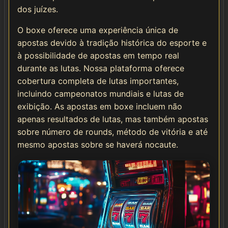
dos juízes.
O boxe oferece uma experiência única de
apostas devido à tradição histórica do esporte e
à possibilidade de apostas em tempo real
durante as lutas. Nossa plataforma oferece
cobertura completa de lutas importantes,
incluindo campeonatos mundiais e lutas de
exibição. As apostas em boxe incluem não
apenas resultados de lutas, mas também apostas
sobre número de rounds, método de vitória e até
mesmo apostas sobre se haverá nocaute.